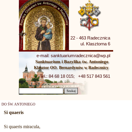
22 - 463 Radecznica
ul. Klasztorna 6
e-mail: sanktuariumradecznica@wp.pl
Sanktuarium i Bazylika św. Antoniego
Klasztor OO. Bernardynów w Radecznicy
Tel.: 84 68 18 015;   +48 517 843 561
Szukaj
DO ŚW. ANTONIEGO
Si quaeris
Si quaeris miracula,