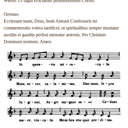
Wierni: Ut digni efficiamur promissionibus Christi.
Oremus:
Ecclesiam tuam, Deus, beati Antonii Confessoris tui
commemoratio votiva laetificet, ut spiritualibus semper muniatur
auxiliis et gaudiis perfrui mereatur aeternis. Per Christum
Dominum nostrum. Amen.