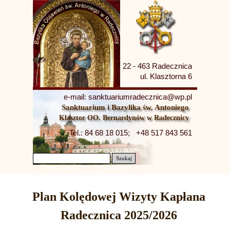
22 - 463 Radecznica
ul. Klasztorna 6
e-mail: sanktuariumradecznica@wp.pl
Sanktuarium i Bazylika św. Antoniego
Klasztor OO. Bernardynów w Radecznicy
Tel.: 84 68 18 015;   +48 517 843 561
Szukaj
Plan Kolędowej Wizyty Kapłana
Radecznica 2025/2026