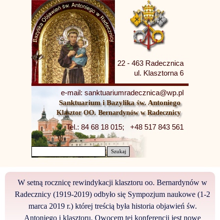
22 - 463 Radecznica
ul. Klasztorna 6
e-mail: sanktuariumradecznica@wp.pl
Sanktuarium i Bazylika św. Antoniego
Klasztor OO. Bernardynów w Radecznicy
Tel.: 84 68 18 015;   +48 517 843 561
Szukaj
W setną rocznicę rewindykacji klasztoru oo. Bernardynów w
Radecznicy (1919-2019) odbyło się Sympozjum naukowe (1-2
marca 2019 r.) której treścią była historia objawień św.
Antoniego i klasztoru. Owocem tej konferencji jest nowe