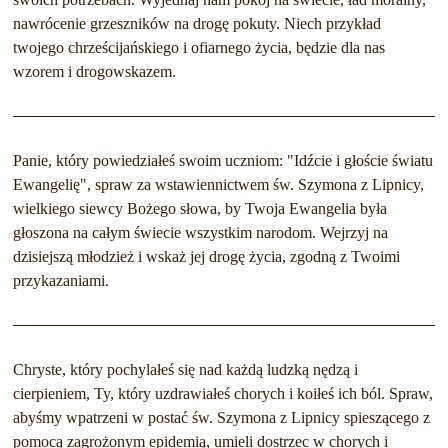
nawrócenie grzeszników na drogę pokuty. Niech przykład
twojego chrześcijańskiego i ofiarnego życia, będzie dla nas
wzorem i drogowskazem.
Panie, który powiedziałeś swoim uczniom: "Idźcie i głoście światu
Ewangelię", spraw za wstawiennictwem św. Szymona z Lipnicy,
wielkiego siewcy Bożego słowa, by Twoja Ewangelia była
głoszona na całym świecie wszystkim narodom. Wejrzyj na
dzisiejszą młodzież i wskaż jej drogę życia, zgodną z Twoimi
przykazaniami.
Chryste, który pochylałeś się nad każdą ludzką nędzą i
cierpieniem, Ty, który uzdrawiałeś chorych i koiłeś ich ból. Spraw,
abyśmy wpatrzeni w postać św. Szymona z Lipnicy spieszącego z
pomocą zagrożonym epidemią, umieli dostrzec w chorych i