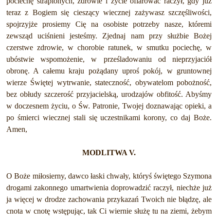
pociechę strapionych, zdrowie i życie ofiarować raczył, gdy już
teraz z Bogiem się cieszący wiecznej zażywasz szczęśliwości,
spojrzyjże prosiemy Cię na osobiste potrzeby nasze, któremi
zewsząd uciśnieni jesteśmy. Zjednaj nam przy służbie Bożej
czerstwe zdrowie, w chorobie ratunek, w smutku pociechę, w
ubóstwie wspomożenie, w prześladowaniu od nieprzyjaciół
obronę. A całemu kraju pożądany uproś pokój, w gruntownej
wierze Świętej wytrwanie, stateczność, obywatelom pobożność,
bez obłudy szczerość przyjacielską, urodzajów obfitość. Abyśmy
w doczesnem życiu, o Św. Patronie, Twojej doznawając opieki, a
po śmierci wiecznej stali się uczestnikami korony, co daj Boże.
Amen,
MODLITWA V.
O Boże miłosierny, dawco łaski chwały, któryś świętego Szymona
drogami zakonnego umartwienia doprowadzić raczył, niechże już
ja więcej w drodze zachowania przykazań Twoich nie błądzę, ale
cnota w cnotę wstępując, tak Ci wiernie służę tu na ziemi, żebym