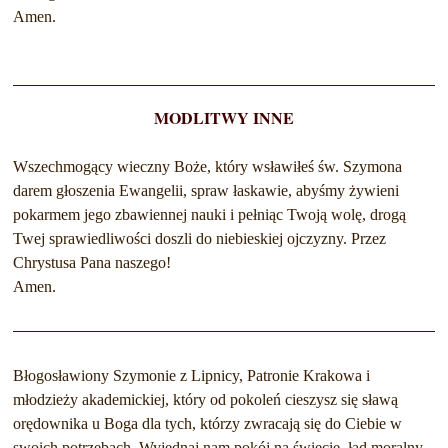
Amen.
MODLITWY INNE
Wszechmogący wieczny Boże, który wsławiłeś św. Szymona
darem głoszenia Ewangelii, spraw łaskawie, abyśmy żywieni
pokarmem jego zbawiennej nauki i pełniąc Twoją wolę, drogą
Twej sprawiedliwości doszli do niebieskiej ojczyzny. Przez
Chrystusa Pana naszego!
Amen.
Błogosławiony Szymonie z Lipnicy, Patronie Krakowa i
młodzieży akademickiej, który od pokoleń cieszysz się sławą
orędownika u Boga dla tych, którzy zwracają się do Ciebie w
swoich potrzebach. Wyjednaj nam pokój na świecie, ład moralny,