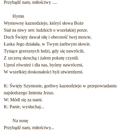
Przybądź nam, miłościwy ....
Hymn
Wymowny kaznodziejo, któryś słowa Boże
Siał na niwy serc ludzkich o wszelakiej porze.
Duch Święty dawał siłę i obecność twej mowie,
Łaska Jego działała, w Twym żarliwym słowie.
Tysiące grzesznych ludzi, gdy się nawrócili,
Z szczerą skruchą i żalem pokutę czynili.
Uproś również i dla nas, byśmy nawróceni,
W wszelkiej doskonałości byli utwierdzeni.
K: Święty Szymonie, gorliwy kaznodziejo w przepowiadaniu
najsłodszego Imienia Jezus.
W: Módl się za nami.
K: Panie, wysłuchaj...
Na nonę
Przybądź nam, miłościwy...