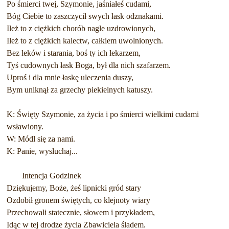
Po śmierci twej, Szymonie, jaśniałeś cudami,
Bóg Ciebie to zaszczycił swych łask odznakami.
Ileż to z ciężkich chorób nagle uzdrowionych,
Ileż to z ciężkich kalectw, całkiem uwolnionych.
Bez leków i starania, boś ty ich lekarzem,
Tyś cudownych łask Boga, był dla nich szafarzem.
Uproś i dla mnie łaskę uleczenia duszy,
Bym uniknął za grzechy piekielnych katuszy.
K: Święty Szymonie, za życia i po śmierci wielkimi cudami
wsławiony.
W: Módl się za nami.
K: Panie, wysłuchaj...
Intencja Godzinek
Dziękujemy, Boże, żeś lipnicki gród stary
Ozdobił gronem świętych, co klejnoty wiary
Przechowali statecznie, słowem i przykładem,
Idąc w tej drodze życia Zbawiciela śladem.