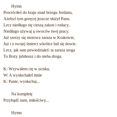
Hymn
Powróciłeś do kraju znad brzegu Jordanu,
Ażebyś tym goręcej jeszcze służył Panu.
Lecz niedługo się cieszą zakon i rodacy,
Niedługo używaj ą owoców twej pracy.
Już szerzy się morowa zaraza w Krakowie,
Już i o twojej śmierci wkrótce lud się dowie.
Lecz, jak sam powiedziałeś: ta zaraza sroga
To Boży jubileusz i do nieba droga.
K: Wzywałem cię w ucisku.
W: A wysłuchałeś mnie
K: Panie, wysłuchaj...
Na kompletę
Przybądź nam, miłościwy...
Hymn