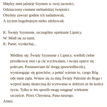
Między nimi jaśnieje Szymon w swej zacności,
Odznaczony cnotami niebiańskiej świętości.
Obyśmy zawsze godnie ich naśladowali,
A życiem bogobojnym niebo zdobywali.
K: Święty Szymonie, szczególny opiekunie Lipnicy.
W: Módl się za nami.
K: Panie, wysłuchaj...
Módlmy się: Święty Szymonie z Lipnicy, wielbili ciebie
przodkowie moi i ja cię wychwalam, i twojej opiece się
polecam. Postanawiam iść drogą sprawiedliwości,
wystrzegając się grzechów, a pełnić wiernie to, czego Bóg
ode mnie żąda. Wstaw się za mną Święty Patronie do Boga i
wyproś łaskę skuteczną do wytrwania w dobrym aż do końca
życia. Tylko w ten sposób mogę osiągnąć wiekuiste
szczęście. Przez Chrystusa, Pana naszego.
Amen.