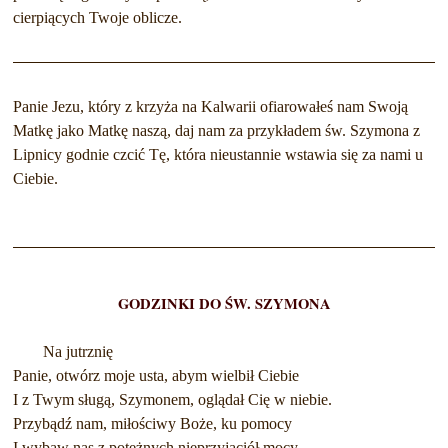
cierpiących Twoje oblicze.
Panie Jezu, który z krzyża na Kalwarii ofiarowałeś nam Swoją
Matkę jako Matkę naszą, daj nam za przykładem św. Szymona z
Lipnicy godnie czcić Tę, która nieustannie wstawia się za nami u
Ciebie.
GODZINKI DO ŚW. SZYMONA
Na jutrznię
Panie, otwórz moje usta, abym wielbił Ciebie
I z Twym sługą, Szymonem, oglądał Cię w niebie.
Przybądź nam, miłościwy Boże, ku pomocy
I wybaw nas z potężnych nieprzyjaciół mocy.