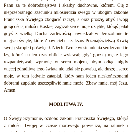
Panu za te dobrodziejstwa i skarby duchowne, któremi Cię z
nieprzebranego szacunku miłosierdzia swego w ubogim zakonie
Franciszka Świętego zbogacić raczył, a oraz proszę, abyś Twoją
gorącością miłości Boskiej zagrzał serce moje oziębłe, którąś pałał
gdyś z wielką Ducha żarliwością nawiedzał w Jerozolimie te
miejsca święte, które Zbawiciel nasz Jezus Przenajświętszą Krwią
swoją skropił i poświęcił. Niech Twoje westchnienia serdeczne i te
łzy, któreś na ten czas obficie wylewał, gdyś gorzką mękę Jego
rozpamiętywał, wprawię w sercu mojem, abym odtąd nigdy
więcej zdradliwą tego świata nie udał się powabą, ale duszę i serce
moje, w tem jedynie zatapiał, który sam jeden nieskończonemi
dobrami zupełnie uszczęśliwić mnie może. Zbaw mnie, mój Jezu.
Amen.
MODLITWA IV.
O Święty Szymonie, ozdobo zakonu Franciszka Świętego, któryś
z miłości Twojej w czasie morowego powietrza, na ratunek i