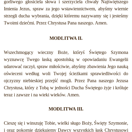
gorliwego głosiciela słowa i szerzyciela chwały Najświętszego
Imienia Jezus, spraw za jego wstawiennictwem, abyśmy wiernie
strzegli ducha wybrania, dzięki któremu nazywamy się i jesteśmy
Twoimi dziećmi. Przez Chrystusa Pana naszego. Amen.
MODLITWA II.
Wszechmogący wieczny Boże, któryś Świętego Szymona
wyznawcę Twego łaską apostolską w opowiadaniu Ewangelii
udarować raczył, spraw miłościwie, abyśmy zbawienia Jego nauką
oświeceni według woli Twojej ścieżkami sprawiedliwości do
ojczyzny niebieskiej przejść mogli. Przez Pana naszego Jezusa
Chrystusa, który z Tobą w jedności Ducha Świętego żyje i króluje
teraz i zawsze i na wieki wieków. Amen.
MODLITWA III.
Cieszę się i winszuję Tobie, wielki sługo Boży, Święty Szymonie,
i oraz pokornie dziękujemy Dawcy wszystkich łask Chrystusowi