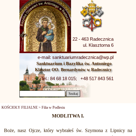
22 - 463 Radecznica
ul. Klasztorna 6
e-mail: sanktuariumradecznica@wp.pl
Sanktuarium i Bazylika św. Antoniego
Klasztor OO. Bernardynów w Radecznicy
Tel.: 84 68 18 015;   +48 517 843 561
Szukaj
KOŚCIOŁY FILIALNE > Filia w Podlesiu
MODLITWA I.
Boże, nasz Ojcze, który wybrałeś św. Szymona z Lipnicy na