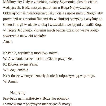
Módlmy się: Usłysz z niebios, święty Szymonie, głos do ciebie
wołających. Bądź naszym patronem u Boga Najwyższego.
Oddalaj od nas nieszczęścia duszy i ciała i uproś nam u Niego, aby
prowadził nas swoimi śladami do wiekuistej ojczyzny i abyśmy po
śmierci mogli w niebie z tobą i wszystkimi świętymi chwalić Boga
w Trójcy Jedynego, któremu niech będzie cześć od wszystkiego
stworzenia na wieki wieków.
Amen.
K: Panie, wysłuchaj modlitwy nasze.
W: A wołanie nasze niech do Ciebie przyjdzie.
K: Błogosławmy Panu.
W: Bogu chwała.
K: A dusze wiernych zmarłych niech odpoczywają w pokoju.
W: Amen.
Na prymę
Przybądź nam, miłościwy Boże, ku pomocy
I wybaw nas z potężnych nieprzyjaciół mocy.